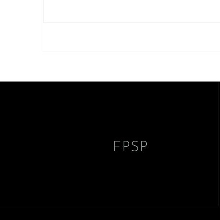
Nawigacja
wpisu
FPSP