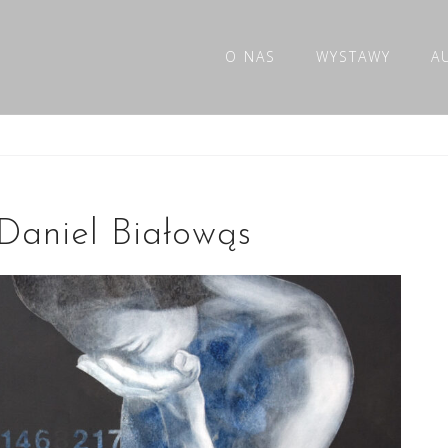
O NAS
WYSTAWY
A
 Daniel Białowąs