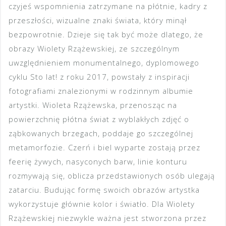
czyjeś wspomnienia zatrzymane na płótnie, kadry z
przeszłości, wizualne znaki świata, który minął
bezpowrotnie. Dzieje się tak być może dlatego, że
obrazy Wiolety Rzążewskiej, ze szczególnym
uwzględnieniem monumentalnego, dyplomowego
cyklu Sto lat! z roku 2017, powstały z inspiracji
fotografiami znalezionymi w rodzinnym albumie
artystki. Wioleta Rzążewska, przenosząc na
powierzchnię płótna świat z wyblakłych zdjęć o
ząbkowanych brzegach, poddaje go szczególnej
metamorfozie. Czerń i biel wyparte zostają przez
feerię żywych, nasyconych barw, linie konturu
rozmywają się, oblicza przedstawionych osób ulegają
zatarciu. Budując formę swoich obrazów artystka
wykorzystuje głównie kolor i światło. Dla Wiolety
Rzążewskiej niezwykle ważna jest stworzona przez