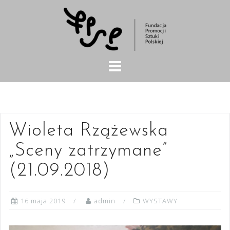
Skip
to
content
Wioleta Rzążewska
„Sceny zatrzymane”
(21.09.2018)
16 maja 2019
admin
WYSTAWY