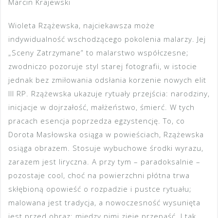
Marcin Krajewski
Wioleta Rzążewska, najciekawsza może
indywidualność wschodzącego pokolenia malarzy. Jej
„Sceny Zatrzymane” to malarstwo współczesne;
zwodniczo pozoruje styl starej fotografii, w istocie
jednak bez zmiłowania odsłania korzenie nowych elit
III RP. Rzążewska ukazuje rytuały przejścia: narodziny,
inicjacje w dojrzałość, małżeństwo, śmierć. W tych
pracach esencja poprzedza egzystencję. To, co
Dorota Masłowska osiąga w powieściach, Rzążewska
osiąga obrazem. Stosuje wybuchowe środki wyrazu,
zarazem jest liryczna. A przy tym – paradoksalnie –
pozostaje cool, choć na powierzchni płótna trwa
skłębioną opowieść o rozpadzie i pustce rytuału;
malowana jest tradycja, a nowoczesność wysunięta
jest przed obraz; między nimi zieje przepaść. I tak