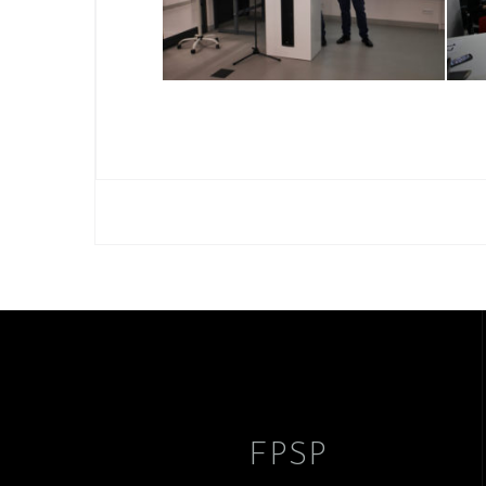
Nawigacja
wpisu
FPSP