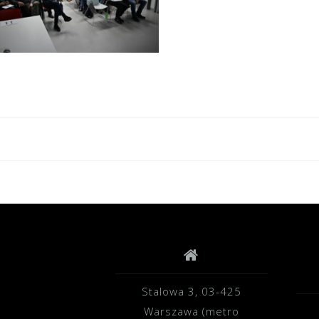
Stalowa 3, 03-425
Warszawa (metro