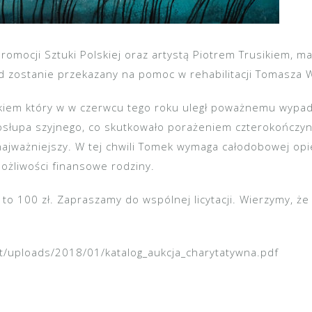
romocji Sztuki Polskiej oraz artystą Piotrem Trusikiem, m
ód zostanie przekazany na pomoc w rehabilitacji Tomasza 
tkiem który w w czerwcu tego roku uległ poważnemu wypa
słupa szyjnego, co skutkowało porażeniem czterokończyn
 najważniejszy. W tej chwili Tomek wymaga całodobowej opi
ożliwości finansowe rodziny.
to 100 zł. Zapraszamy do wspólnej licytacji. Wierzymy,
ent/uploads/2018/01/katalog_aukcja_charytatywna.pdf