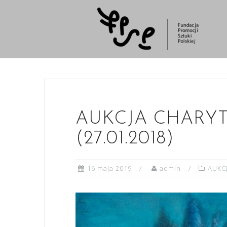
Skip
to
content
AUKCJA CHARYTA
(27.01.2018)
16 maja 2019
admin
AUKC