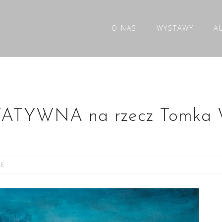
O NAS
WYSTAWY
A
TYWNA na rzecz Tomka W
JE