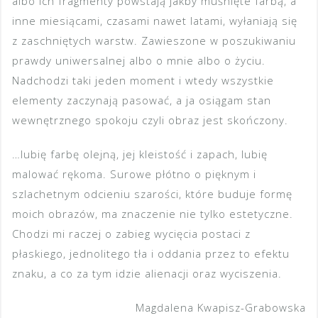
albo ich fragmenty powstają jakby muśnięte farbą, a
inne miesiącami, czasami nawet latami, wyłaniają się
z zaschniętych warstw. Zawieszone w poszukiwaniu
prawdy uniwersalnej albo o mnie albo o życiu.
Nadchodzi taki jeden moment i wtedy wszystkie
elementy zaczynają pasować, a ja osiągam stan
wewnętrznego spokoju czyli obraz jest skończony.
…lubię farbę olejną, jej kleistość i zapach, lubię
malować rękoma. Surowe płótno o pięknym i
szlachetnym odcieniu szarości, które buduje formę
moich obrazów, ma znaczenie nie tylko estetyczne.
Chodzi mi raczej o zabieg wycięcia postaci z
płaskiego, jednolitego tła i oddania przez to efektu
znaku, a co za tym idzie alienacji oraz wyciszenia.
Magdalena Kwapisz-Grabowska