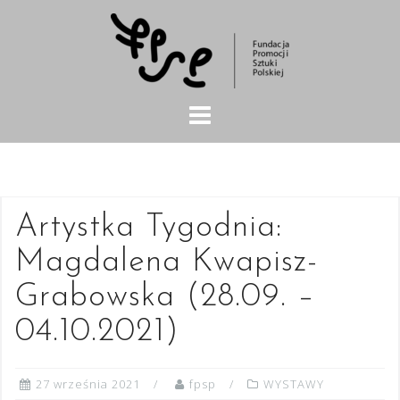
Skip
to
content
Artystka Tygodnia:
Magdalena Kwapisz-
Grabowska (28.09. –
04.10.2021)
27 września 2021
fpsp
WYSTAWY