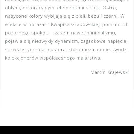
obłymi, dekoracyjnymi elementami stroju. Ostre,
nasycone kolory wybijają się z bieli, beżu i czerni. W
efekcie w obrazach Kwapisz-Grabowskiej, pomimo ich
pozornego spokoju, czasem nawet minimalizmu,
pojawia się niezwykły dynamizm, zagadkowe napięcie,
surrealistyczna atmosfera, która niezmiennie uwodzi
kolekcjonerów współczesnego malarstwa.
Marcin Krajewski
Nawigacja
wpisu