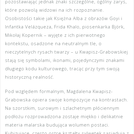
pozostawiając jednak znaki szczególne, ogólny zarys,
które pozwolą widzowi na ich rozpoznanie.
Osobistości takie jak Księżna Alba z obrazów Goyi i
Infantka Velázqueza, Frida Khalo, piosenkarka Björk,
Mikołaj Kopernik – wyjęte z ich pierwotnego
kontekstu, osadzone na neutralnym tle, o
nieczytelnych rysach twarzy – u Kwapisz-Grabowskiej
stają się symbolami, ikonami, pojedynczymi znakami
długiego kodu kulturowego, tracąc przy tym swoją
historyczną realność.
Pod względem formalnym, Magdalena Kwapisz-
Grabowska opiera swoje kompozycje na kontrastach.
Na szorstkim, surowym i szlachetnym płóciennym
podłożu rozprowadzona zostaje miękko i delikatnie
materia malarska budująca wolumen postaci.
Kubizujące, często ostre kształty sylwetek sąsiadują z