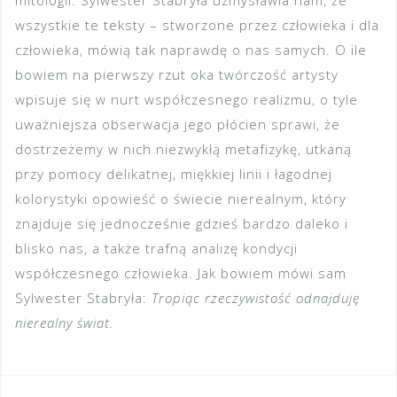
mitologii. Sylwester Stabryła uzmysławia nam, że
wszystkie te teksty – stworzone przez człowieka i dla
człowieka, mówią tak naprawdę o nas samych. O ile
bowiem na pierwszy rzut oka twórczość artysty
wpisuje się w nurt współczesnego realizmu, o tyle
uważniejsza obserwacja jego płócien sprawi, że
dostrzeżemy w nich niezwykłą metafizykę, utkaną
przy pomocy delikatnej, miękkiej linii i łagodnej
kolorystyki opowieść o świecie nierealnym, który
znajduje się jednocześnie gdzieś bardzo daleko i
blisko nas, a także trafną analizę kondycji
współczesnego człowieka. Jak bowiem mówi sam
Sylwester Stabryła:
Tropiąc rzeczywistość odnajduję
nierealny świat.