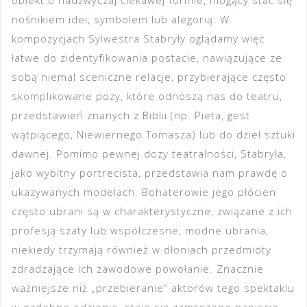
obiekt o nadzwyczaj ciekawej formie, mogący stać się
nośnikiem idei, symbolem lub alegorią. W
kompozycjach Sylwestra Stabryły oglądamy więc
łatwe do zidentyfikowania postacie, nawiązujące ze
sobą niemal sceniczne relacje, przybierające często
skomplikowane pozy, które odnoszą nas do teatru,
przedstawień znanych z Biblii (np. Pieta, gest
wątpiącego, Niewiernego Tomasza) lub do dzieł sztuki
dawnej. Pomimo pewnej dozy teatralności, Stabryła,
jako wybitny portrecista, przedstawia nam prawdę o
ukazywanych modelach. Bohaterowie jego płócien
często ubrani są w charakterystyczne, związane z ich
profesją szaty lub współczesne, modne ubrania,
niekiedy trzymają również w dłoniach przedmioty
zdradzające ich zawodowe powołanie. Znacznie
ważniejsze niż „przebieranie” aktorów tego spektaklu