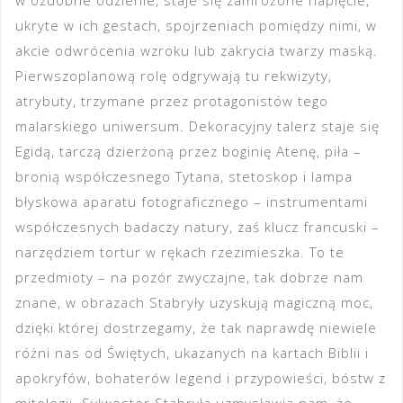
w ozdobne odzienie, staje się zamrożone napięcie,
ukryte w ich gestach, spojrzeniach pomiędzy nimi, w
akcie odwrócenia wzroku lub zakrycia twarzy maską.
Pierwszoplanową rolę odgrywają tu rekwizyty,
atrybuty, trzymane przez protagonistów tego
malarskiego uniwersum. Dekoracyjny talerz staje się
Egidą, tarczą dzierżoną przez boginię Atenę, piła –
bronią współczesnego Tytana, stetoskop i lampa
błyskowa aparatu fotograficznego – instrumentami
współczesnych badaczy natury, zaś klucz francuski –
narzędziem tortur w rękach rzezimieszka. To te
przedmioty – na pozór zwyczajne, tak dobrze nam
znane, w obrazach Stabryły uzyskują magiczną moc,
dzięki której dostrzegamy, że tak naprawdę niewiele
różni nas od Świętych, ukazanych na kartach Biblii i
apokryfów, bohaterów legend i przypowieści, bóstw z