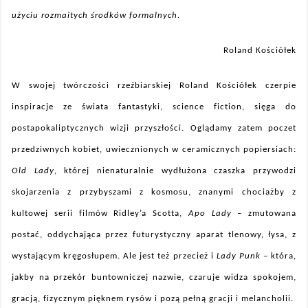
użyciu rozmaitych środków formalnych.
Roland Kościółek
W swojej twórczości rzeźbiarskiej Roland Kościółek czerpie
inspiracje ze świata fantastyki, science fiction, sięga do
postapokaliptycznych wizji przyszłości. Oglądamy zatem poczet
przedziwnych kobiet, uwiecznionych w ceramicznych popiersiach:
Old Lady
, której nienaturalnie wydłużona czaszka przywodzi
skojarzenia z przybyszami z kosmosu, znanymi chociażby z
kultowej serii filmów Ridley’a Scotta,
Apo Lady
– zmutowana
postać, oddychająca przez futurystyczny aparat tlenowy, łysa, z
wystającym kręgosłupem. Ale jest też przecież i
Lady Punk
– która,
jakby na przekór buntowniczej nazwie, czaruje widza spokojem,
gracją, fizycznym pięknem rysów i pozą pełną gracji i melancholii.