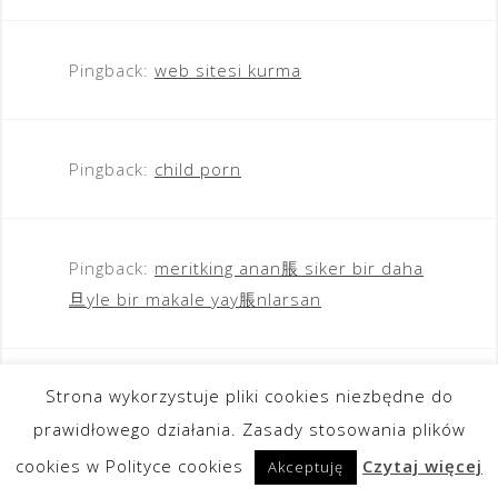
Pingback:
web sitesi kurma
Pingback:
child porn
Pingback:
meritking anan脹 siker bir daha
旦yle bir makale yay脹nlarsan
Strona wykorzystuje pliki cookies niezbędne do
Pingback:
child porn
prawidłowego działania. Zasady stosowania plików
cookies w Polityce cookies
Czytaj więcej
Akceptuję
Pingback:
child porn