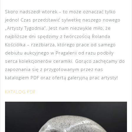
Skoro nadszedł wtorek – to może oznaczać tylko
jedno! Czas przedstawić sylwetkę naszego nowego
„Artysty Tygodnia”. Jest nam niezwykle miło, że
najbliższe dni spędzimy z twórczością Rolanda
Kościółka – rzeźbiarza, którego prace od samego
debiutu aukcyjnego w Pragalerii od razu podbiły
serca kolekcjonerów ceramiki. Gorąco zachęcamy do
zapoznania się z przygotowanym przez nas
katalogiem PDF oraz ofertą galeryjną prac artysty!
KATALOG PDF