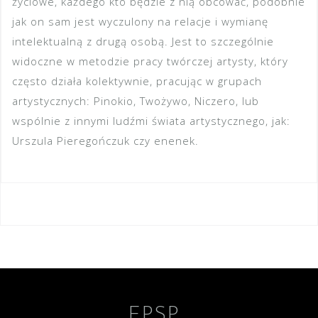
życiowe, każdego kto będzie z nią obcować, podobnie
jak on sam jest wyczulony na relacje i wymianę
intelektualną z drugą osobą. Jest to szczególnie
widoczne w metodzie pracy twórczej artysty, który
często działa kolektywnie, pracując w grupach
artystycznych: Pinokio, Twożywo, Niczero, lub
wspólnie z innymi ludźmi świata artystycznego, jak:
Urszula Pieregończuk czy enenek.
Nawigacja
wpisu
FPSP