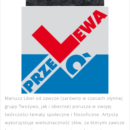
Mariusz Libel od zawsze (zarówno w czasach słynnej
grupy Twożywo, jak i obecnie) porusza w swojej
twórczości tematy społeczne i filozoficzne. Artysta
wykorzystuje wieloznaczność słów, za którymi zawsze